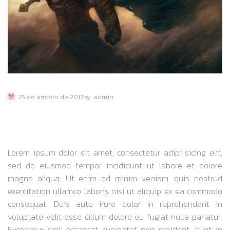
25 de agosto de 2017
by
admin
AVEN COLONY REVIEW – SERIOUSLY
LAZY COLONISTS
Lorem ipsum dolor sit amet, consectetur adipi sicing elit,
sed do eiusmod tempor incididunt ut labore et dolore
magna aliqua. Ut enim ad minim veniam, quis nostrud
exercitation ullamco laboris nisi ut aliquip ex ea commodo
consequat. Duis aute irure dolor in reprehenderit in
voluptate velit esse cillum dolore eu fugiat nulla pariatur.
Excepteur sint occaecat cupidatat non proident, sunt in