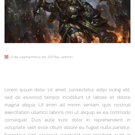
4 de septiembre de 2017
by
admin
WHAT YOU GONNA DO WHEN THEY
COME FOR YOU
Lorem ipsum dolor sit amet, consectetur adipi sicing elit,
sed do eiusmod tempor incididunt ut labore et dolore
magna aliqua. Ut enim ad minim veniam, quis nostrud
exercitation ullamco laboris nisi ut aliquip ex ea commodo
consequat. Duis aute irure dolor in reprehenderit in
voluptate velit esse cillum dolore eu fugiat nulla pariatur.
Excepteur sint occaecat cupidatat non proident, sunt in