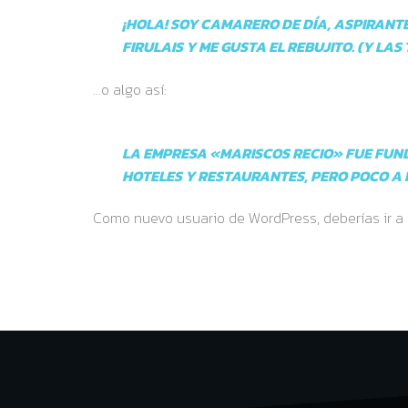
¡HOLA! SOY CAMARERO DE DÍA, ASPIRANTE
FIRULAIS Y ME GUSTA EL REBUJITO. (Y LA
…o algo así:
LA EMPRESA «MARISCOS RECIO» FUE FUN
HOTELES Y RESTAURANTES, PERO POCO A P
Como nuevo usuario de WordPress, deberías ir a