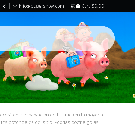
info@bugershow.com
Cart
$
0.00
0
cerá en la navegación de tu sitio (en la mayoría
s potenciales del sitio. Podrías decir algo así: