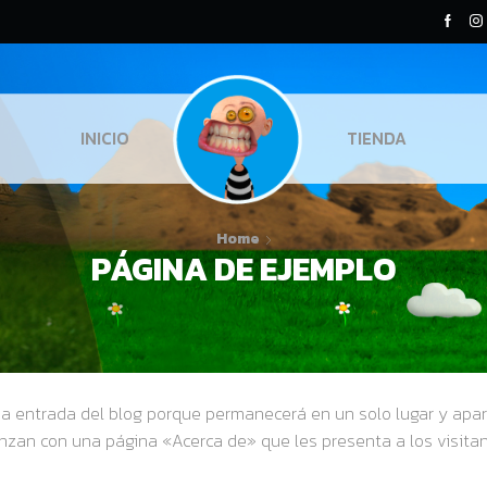
INICIO
TIENDA
Home
PÁGINA DE EJEMPLO
a entrada del blog porque permanecerá en un solo lugar y apare
zan con una página «Acerca de» que les presenta a los visitante