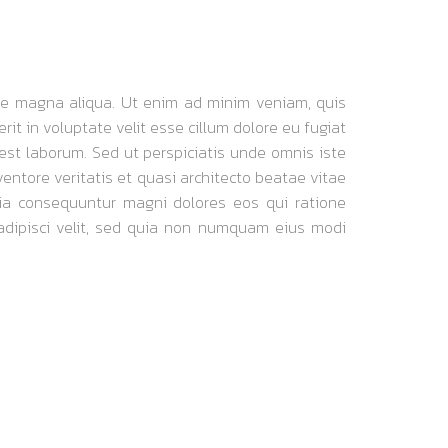
17, ABERDEEN
lore magna aliqua. Ut enim ad minim veniam, quis
it in voluptate velit esse cillum dolore eu fugiat
d est laborum. Sed ut perspiciatis unde omnis iste
ntore veritatis et quasi architecto beatae vitae
uia consequuntur magni dolores eos qui ratione
adipisci velit, sed quia non numquam eius modi