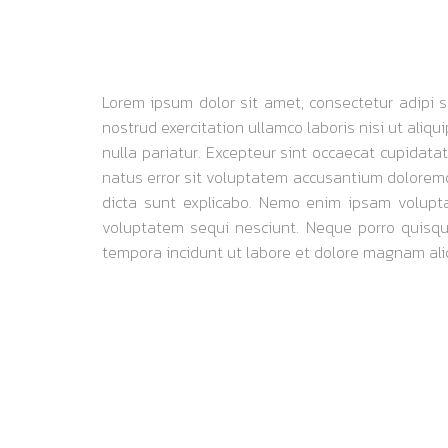
ADVENTURES 
Lorem ipsum dolor sit amet, consectetur adipi s
nostrud exercitation ullamco laboris nisi ut aliq
nulla pariatur. Excepteur sint occaecat cupidatat
natus error sit voluptatem accusantium doloremq
dicta sunt explicabo. Nemo enim ipsam volupta
voluptatem sequi nesciunt. Neque porro quisqu
tempora incidunt ut labore et dolore magnam al