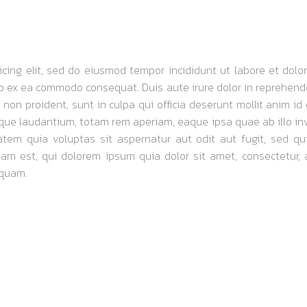
AT 4TG GAME CON 20
icing elit, sed do eiusmod tempor incididunt ut labore et do
uip ex ea commodo consequat. Duis aute irure dolor in reprehender
 non proident, sunt in culpa qui officia deserunt mollit anim i
ue laudantium, totam rem aperiam, eaque ipsa quae ab illo inve
tem quia voluptas sit aspernatur aut odit aut fugit, sed q
am est, qui dolorem ipsum quia dolor sit amet, consectetur, 
iquam.
SPEED