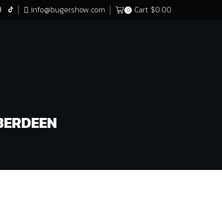
info@bugershow.com
Cart
$
0.00
0
BERDEEN