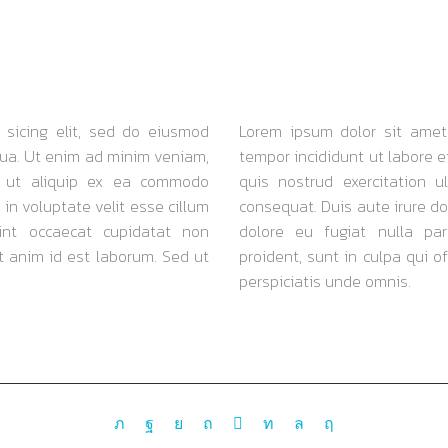
 sicing elit, sed do eiusmod
Lorem ipsum dolor sit amet,
qua. Ut enim ad minim veniam,
tempor incididunt ut labore 
si ut aliquip ex ea commodo
quis nostrud exercitation 
 in voluptate velit esse cillum
consequat. Duis aute irure dol
sint occaecat cupidatat non
dolore eu fugiat nulla par
it anim id est laborum. Sed ut
proident, sunt in culpa qui o
perspiciatis unde omnis.