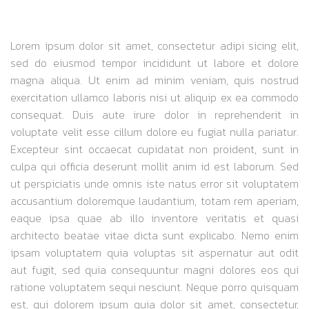
SCYTHE BOARD GAME REVIEW –
MECHING IT RIGHT
Lorem ipsum dolor sit amet, consectetur adipi sicing elit,
sed do eiusmod tempor incididunt ut labore et dolore
magna aliqua. Ut enim ad minim veniam, quis nostrud
exercitation ullamco laboris nisi ut aliquip ex ea commodo
consequat. Duis aute irure dolor in reprehenderit in
voluptate velit esse cillum dolore eu fugiat nulla pariatur.
Excepteur sint occaecat cupidatat non proident, sunt in
culpa qui officia deserunt mollit anim id est laborum. Sed
ut perspiciatis unde omnis iste natus error sit voluptatem
accusantium doloremque laudantium, totam rem aperiam,
eaque ipsa quae ab illo inventore veritatis et quasi
architecto beatae vitae dicta sunt explicabo. Nemo enim
ipsam voluptatem quia voluptas sit aspernatur aut odit
aut fugit, sed quia consequuntur magni dolores eos qui
ratione voluptatem sequi nesciunt. Neque porro quisquam
est, qui dolorem ipsum quia dolor sit amet, consectetur,