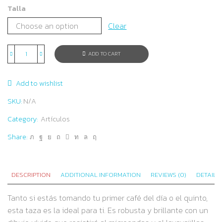
Talla
Clear
ADD TO CART
Taza
blanca
Add to wishlist
brillante
LOGO
SKU:
N/A
BugerShow
Category:
Artículos
quantity
Share:
DESCRIPTION
ADDITIONAL INFORMATION
REVIEWS (0)
DETAILS
Tanto si estás tomando tu primer café del día o el quinto,
esta taza es la ideal para ti. Es robusta y brillante con un